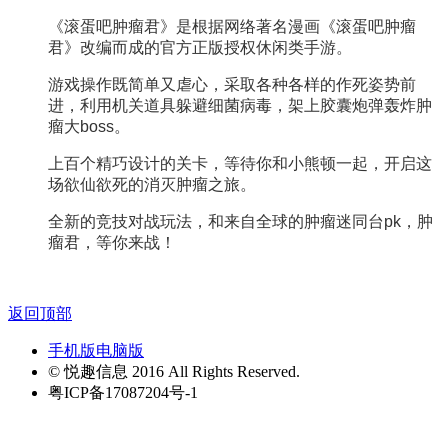
《滚蛋吧肿瘤君》是根据网络著名漫画《滚蛋吧肿瘤
君》改编而成的官方正版授权休闲类手游。
游戏操作既简单又虐心，采取各种各样的作死姿势前
进，利用机关道具躲避细菌病毒，架上胶囊炮弹轰炸肿
瘤大boss。
上百个精巧设计的关卡，等待你和小熊顿一起，开启这
场欲仙欲死的消灭肿瘤之旅。
全新的竞技对战玩法，和来自全球的肿瘤迷同台pk，肿
瘤君，等你来战！
返回顶部
手机版
电脑版
© 悦趣信息 2016 All Rights Reserved.
粤ICP备17087204号-1